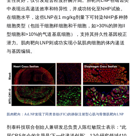
全性良好，仅引发短暂轻度肝酶升高。肺靶向
LNP
在啮齿类
中表现出高递送效率和特异性，并成功转化至
NHP
试验。
在细胞水平，这些
LNP
在
1 mg/kg
剂量下可转染
NHP
多种肺
细胞类型（包括干细胞样细胞和干细胞，如
>30%
的肺泡
II
型细胞和
>10%
的气道基底细胞），支持其持久性基因校正
潜力。
肌肉靶向
LNP
则成功实现小鼠肌肉细胞的体内递送
与基因编辑。
肌肉靶向：
AiLNP
发现了同类首创
(FIC)
的静脉注射型心肌与骨骼肌靶向
LNP
剂泰科技联合创始人兼研发总负责人陈红敏院士表示：“此
届CRS年会的主题是‘下一代递送创新’，12个研究领域410