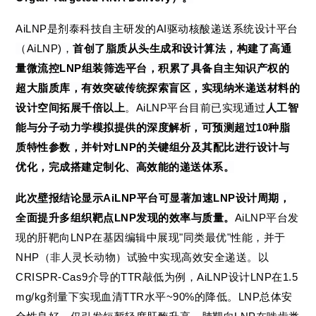
AiLNP
是剂泰科技自主研
发的
AI
驱动核酸递送系统设计平台
（
AiLNP)
，
首创了脂质从头生成和设计算法，构建了高通
量微流控
LNP
组装筛选平台，积累了具备自主知识产权的
超大脂质库，有效突破传统探索盲区，实现纳米递送材料的
设计空间拓展千倍以上
。
AiLNP
平台目前已实现
通过
人工智
能与分子动力学模拟提供的深度解析，
可预测超过
10
种脂
质特性参数，并针对
LNP
的关键组分及其配比进行设计与
优化，完成搭建定制化、高效能的递送体系。
此次壁报结论显示
AiLNP
平台可显著加速
LNP
设计周期，
全面提升多组织靶点
LNP
发现的效率与质量。
AiLNP
平台发
现的肝靶向
LNP
在基因编辑中展现
"
同类最优
"
性能，并于
NHP
（非人灵长动物）试验中实现高效安全递送。以
CRISPR-Cas9
介导的
TTR
敲低为例，
AiLNP
设计
LNP
在
1.5
mg/kg
剂量下实现血清
TTR
水平
~90%
的降低。
LNP
总体安