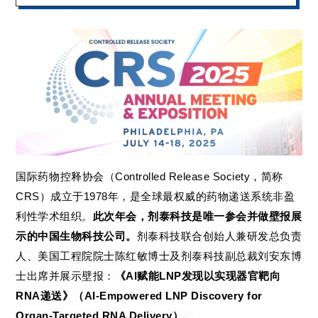
国际药物控释协会（
Controlled Release Society
，简称
CRS
）成立于
1978
年，是全球最权威的药物递送系统非盈
利性学术组织。
此次年会，剂泰科技是唯一参会并做壁报展
示的中国生物科技公司。
剂泰科技联合创始人兼研发总负责
人、美国工程院院士陈红敏博士及剂泰科技副总裁刘安东博
士出席并展示壁报：
《
AI
赋能
LNP
发现以实现器官靶向
RNA
递送》（
AI-Empowered LNP Discovery for
Organ-Targeted RNA Delivery
）。